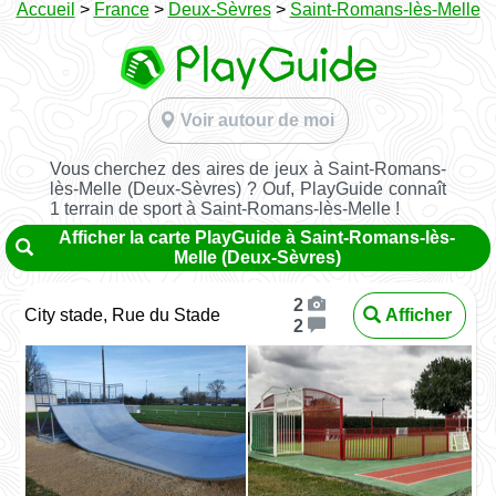
Accueil
>
France
>
Deux-Sèvres
>
Saint-Romans-lès-Melle
Voir autour de moi
Vous cherchez des aires de jeux à Saint-Romans-
lès-Melle (Deux-Sèvres) ? Ouf, PlayGuide connaît
1 terrain de sport à Saint-Romans-lès-Melle !
Afficher la carte PlayGuide à Saint-Romans-lès-
Melle (Deux-Sèvres)
2
City stade, Rue du Stade
Afficher
2