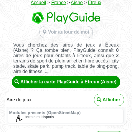
Accueil
>
France
>
Aisne
>
Étreux
Voir autour de moi
Vous cherchez des aires de jeux à Étreux
(Aisne) ? Ça tombe bien, PlayGuide connaît
0
aires de jeux pour enfants à Étreux, ainsi que
2
terrains de sport de plein air et en libre accès : city
stade, skate park, pump track, table de ping-pong,
aire de fitness, ... !
Afficher la carte PlayGuide à Étreux (Aisne)
Aire de jeux
Afficher
Modules présents (OpenStreetMap)
terrain multisports