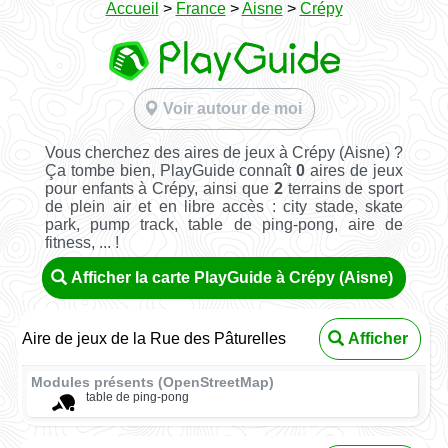
Accueil
>
France
>
Aisne
>
Crépy
Voir autour de moi
Vous cherchez des aires de jeux à Crépy (Aisne) ?
Ça tombe bien, PlayGuide connaît
0
aires de jeux
pour enfants à Crépy, ainsi que
2
terrains de sport
de plein air et en libre accès : city stade, skate
park, pump track, table de ping-pong, aire de
fitness, ... !
Afficher la carte PlayGuide à Crépy (Aisne)
Aire de jeux de la Rue des Pâturelles
Afficher
Modules présents (OpenStreetMap)
table de ping-pong