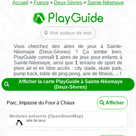
Accueil
>
France
>
Deux-Sèvres
>
Sainte-Néomaye
Voir autour de moi
Vous cherchez des aires de jeux à Sainte-
Néomaye (Deux-Sèvres) ? Ça tombe bien,
PlayGuide connaît
1
aires de jeux pour enfants à
Sainte-Néomaye, ainsi que
1
terrains de sport de
plein air et en libre accès : city stade, skate park,
pump track, table de ping-pong, aire de fitness, ... !
Afficher la carte PlayGuide à Sainte-Néomaye
(Deux-Sèvres)
Parc, Impasse du Four à Chaux
Afficher
Modules présents (OpenStreetMap)
aire de jeux