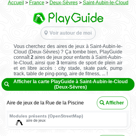
Accueil
>
France
>
Deux-Sèvres
>
Saint-Aubin-le-Cloud
Voir autour de moi
Vous cherchez des aires de jeux à Saint-Aubin-le-
Cloud (Deux-Sèvres) ? Ça tombe bien, PlayGuide
connaît
2
aires de jeux pour enfants à Saint-Aubin-
le-Cloud, ainsi que
3
terrains de sport de plein air
et en libre accès : city stade, skate park, pump
track, table de ping-pong, aire de fitness, ... !
Afficher la carte PlayGuide à Saint-Aubin-le-Cloud
(Deux-Sèvres)
Aire de jeux de la Rue de la Piscine
Afficher
Modules présents (OpenStreetMap)
aire de jeux