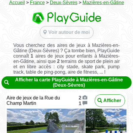
Accueil
>
France
>
Deux-Sèvres
>
Mazières-en-Gâtine
Voir autour de moi
Vous cherchez des aires de jeux à Mazières-en-
Gâtine (Deux-Sèvres) ? Ça tombe bien, PlayGuide
connaît
1
aires de jeux pour enfants à Mazières-
en-Gâtine, ainsi que
2
terrains de sport de plein air
et en libre accès : city stade, skate park, pump
track, table de ping-pong, aire de fitness, ... !
Afficher la carte PlayGuide à Mazières-en-Gâtine
(Deux-Sèvres)
Aire de jeux de la Rue du
2
Afficher
Champ Martin
1