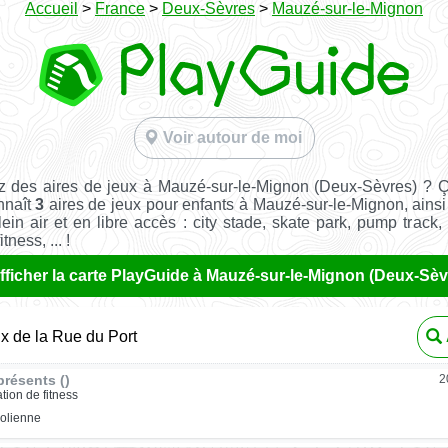
Accueil
>
France
>
Deux-Sèvres
>
Mauzé-sur-le-Mignon
Voir autour de moi
 des aires de jeux à Mauzé-sur-le-Mignon (Deux-Sèvres) ? 
nnaît
3
aires de jeux pour enfants à Mauzé-sur-le-Mignon, ains
ein air et en libre accès : city stade, skate park, pump track,
tness, ... !
fficher la carte PlayGuide à Mauzé-sur-le-Mignon (Deux-Sèv
ux de la Rue du Port
résents ()
2
ation de fitness
rolienne