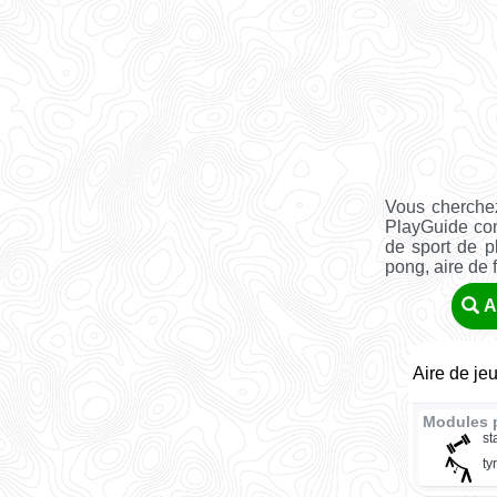
Vous cherchez
PlayGuide co
de sport de pl
pong, aire de fi
A
Aire de je
Modules p
st
ty