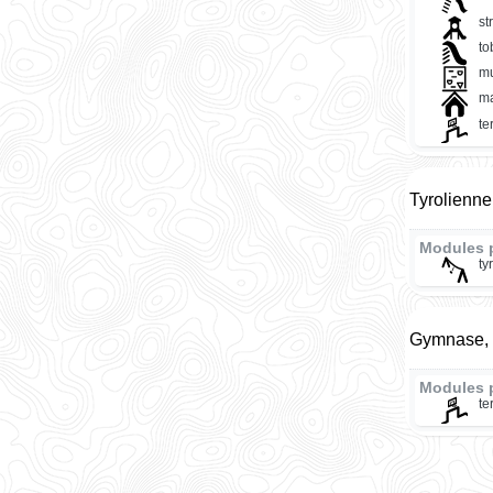
st
t
mu
ma
te
Tyrolienne
Modules p
ty
Gymnase, 
Modules 
te