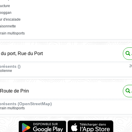
ructure
oboggan
r d'escalade
isonnette
rrain multisports
 du port, Rue du Port
résents ()
2
rolienne
Route de Prin
présents (OpenStreetMap)
rrain multisports