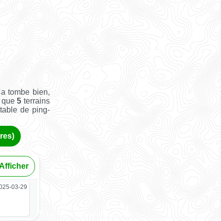
Ça tombe bien,
i que
5
terrains
 table de ping-
res)
Afficher
025-03-29