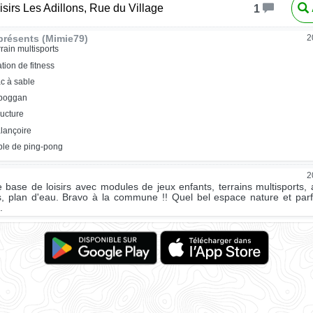
isirs Les Adillons, Rue du Village
1
résents (Mimie79)
2
rrain multisports
ation de fitness
c à sable
oboggan
ructure
lançoire
ble de ping-pong
2
e base de loisirs avec modules de jeux enfants, terrains multisports, 
s, plan d'eau. Bravo à la commune !! Quel bel espace nature et par
.