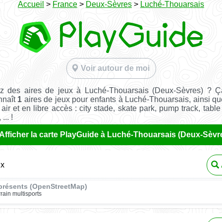
Accueil
>
France
>
Deux-Sèvres
>
Luché-Thouarsais
Voir autour de moi
z des aires de jeux à Luché-Thouarsais (Deux-Sèvres) ? Ç
nnaît
1
aires de jeux pour enfants à Luché-Thouarsais, ainsi q
 air et en libre accès : city stade, skate park, pump track, tabl
... !
Afficher la carte PlayGuide à Luché-Thouarsais (Deux-Sèvr
ux
présents (OpenStreetMap)
rrain multisports