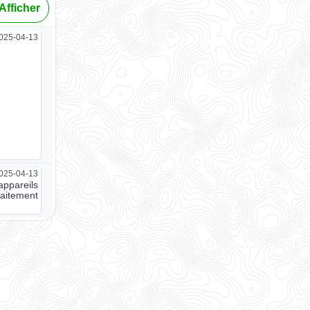
Afficher
025-04-13
025-04-13
appareils
faitement