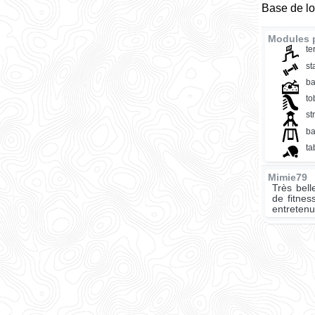
Base de lo
Modules p
te
st
ba
t
st
ba
ta
Mimie79
Très bell
de fitnes
entretenu