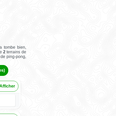
a tombe bien,
ue
2
terrains de
e de ping-pong,
es)
Afficher