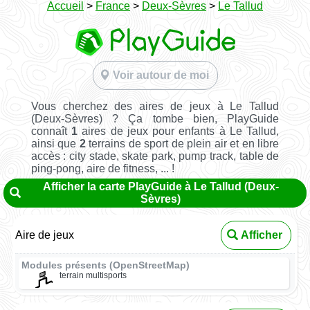
Accueil
>
France
>
Deux-Sèvres
>
Le Tallud
Voir autour de moi
Vous cherchez des aires de jeux à Le Tallud
(Deux-Sèvres) ? Ça tombe bien, PlayGuide
connaît
1
aires de jeux pour enfants à Le Tallud,
ainsi que
2
terrains de sport de plein air et en libre
accès : city stade, skate park, pump track, table de
ping-pong, aire de fitness, ... !
Afficher la carte PlayGuide à Le Tallud (Deux-
Sèvres)
Aire de jeux
Afficher
Modules présents (OpenStreetMap)
terrain multisports