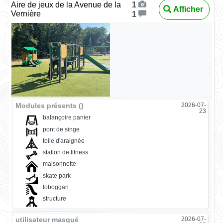
Aire de jeux de la Avenue de la
1
Afficher
Vernière
1
Modules présents ()
2026-07-
23
balançoire panier
pont de singe
toile d'araignée
station de fitness
maisonnette
skate park
toboggan
structure
utilisateur masqué
2026-07-