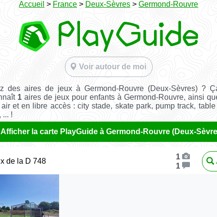
Accueil
>
France
>
Deux-Sèvres
>
Germond-Rouvre
Voir autour de moi
z des aires de jeux à Germond-Rouvre (Deux-Sèvres) ? Ç
nnaît
1
aires de jeux pour enfants à Germond-Rouvre, ainsi q
 air et en libre accès : city stade, skate park, pump track, tabl
... !
Afficher la carte PlayGuide à Germond-Rouvre (Deux-Sèvre
1
ux de la D 748
1