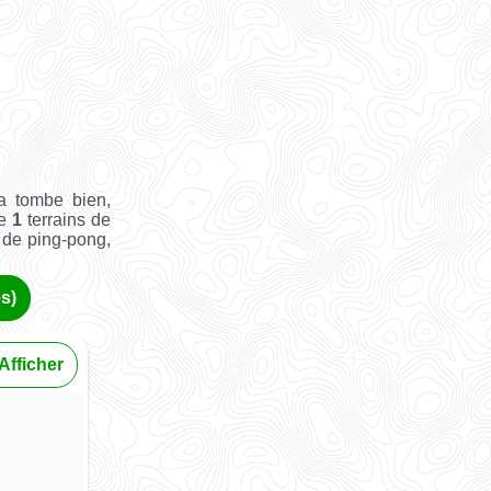
a tombe bien,
ue
1
terrains de
e de ping-pong,
s)
Afficher