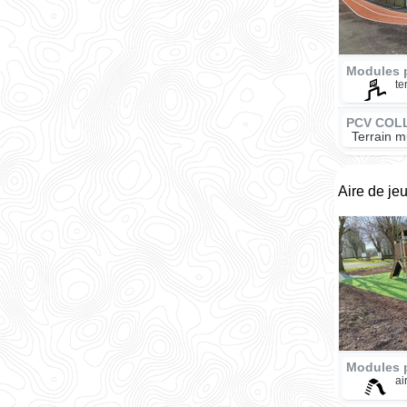
Modules 
te
PCV COL
Terrain m
Aire de je
Modules 
ai