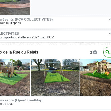
présents (PCV COLLECTIVITES)
2
rrain multisports
LECTIVITES
2
ultisports installé en 2024 par PCV.
ux de la Rue du Relais
3
présents (OpenStreetMap)
re de jeux