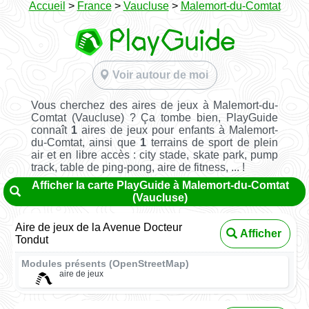
Accueil
>
France
>
Vaucluse
>
Malemort-du-Comtat
Voir autour de moi
Vous cherchez des aires de jeux à Malemort-du-
Comtat (Vaucluse) ? Ça tombe bien, PlayGuide
connaît
1
aires de jeux pour enfants à Malemort-
du-Comtat, ainsi que
1
terrains de sport de plein
air et en libre accès : city stade, skate park, pump
track, table de ping-pong, aire de fitness, ... !
Afficher la carte PlayGuide à Malemort-du-Comtat
(Vaucluse)
Aire de jeux de la Avenue Docteur
Afficher
Tondut
Modules présents (OpenStreetMap)
aire de jeux