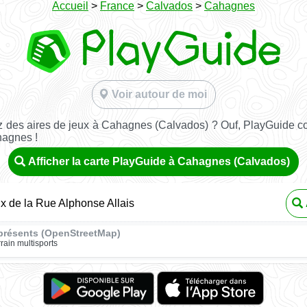
Accueil
>
France
>
Calvados
>
Cahagnes
Voir autour de moi
 des aires de jeux à Cahagnes (Calvados) ? Ouf, PlayGuide con
hagnes !
Afficher la carte PlayGuide à Cahagnes (Calvados)
ux de la Rue Alphonse Allais
présents (OpenStreetMap)
rrain multisports