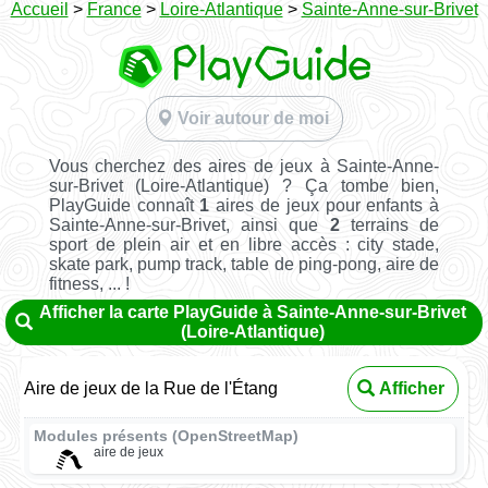
Accueil
>
France
>
Loire-Atlantique
>
Sainte-Anne-sur-Brivet
Voir autour de moi
Vous cherchez des aires de jeux à Sainte-Anne-
sur-Brivet (Loire-Atlantique) ? Ça tombe bien,
PlayGuide connaît
1
aires de jeux pour enfants à
Sainte-Anne-sur-Brivet, ainsi que
2
terrains de
sport de plein air et en libre accès : city stade,
skate park, pump track, table de ping-pong, aire de
fitness, ... !
Afficher la carte PlayGuide à Sainte-Anne-sur-Brivet
(Loire-Atlantique)
Aire de jeux de la Rue de l'Étang
Afficher
Modules présents (OpenStreetMap)
aire de jeux