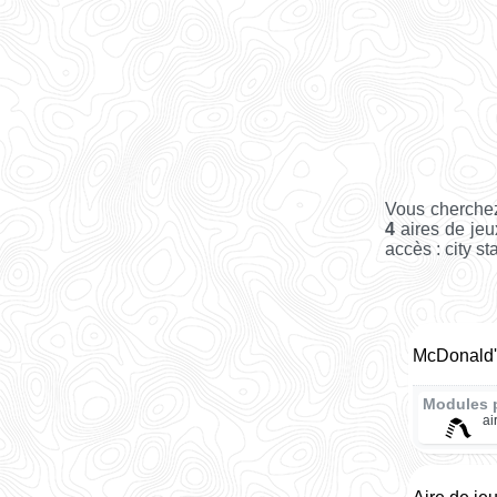
Vous cherchez
4
aires de jeu
accès : city st
McDonald'
Modules 
ai