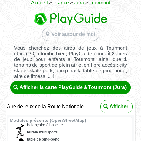
Accueil
>
France
>
Jura
>
Tourmont
Voir autour de moi
Vous cherchez des aires de jeux à Tourmont
(Jura) ? Ça tombe bien, PlayGuide connaît
2
aires
de jeux pour enfants à Tourmont, ainsi que
1
terrains de sport de plein air et en libre accès : city
stade, skate park, pump track, table de ping-pong,
aire de fitness, ... !
Afficher la carte PlayGuide à Tourmont (Jura)
Aire de jeux de la Route Nationale
Afficher
Modules présents (OpenStreetMap)
balançoire à bascule
terrain multisports
table de ping-pong