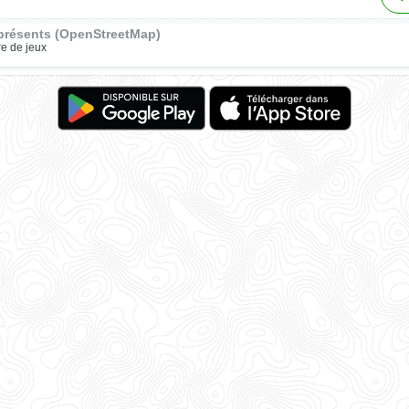
présents (OpenStreetMap)
re de jeux