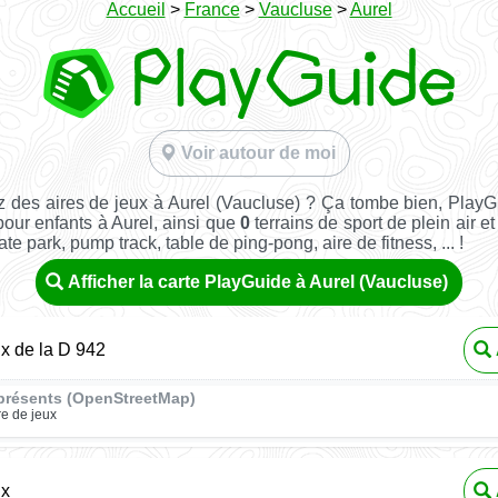
Accueil
>
France
>
Vaucluse
>
Aurel
Voir autour de moi
 des aires de jeux à Aurel (Vaucluse) ? Ça tombe bien, Play
pour enfants à Aurel, ainsi que
0
terrains de sport de plein air et
kate park, pump track, table de ping-pong, aire de fitness, ... !
Afficher la carte PlayGuide à Aurel (Vaucluse)
ux de la D 942
présents (OpenStreetMap)
re de jeux
ux