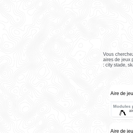
Vous cherchez
aires de jeux 
: city stade, s
Aire de je
Modules 
ai
Aire de je