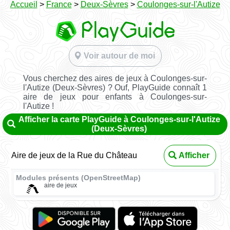
Accueil
>
France
>
Deux-Sèvres
>
Coulonges-sur-l'Autize
Voir autour de moi
Vous cherchez des aires de jeux à Coulonges-sur-
l'Autize (Deux-Sèvres) ? Ouf, PlayGuide connaît 1
aire de jeux pour enfants à Coulonges-sur-
l'Autize !
Afficher la carte PlayGuide à Coulonges-sur-l'Autize
(Deux-Sèvres)
Aire de jeux de la Rue du Château
Afficher
Modules présents (OpenStreetMap)
aire de jeux