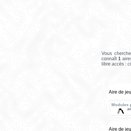
Vous cherche
connaît
1
aire
libre accès : c
Aire de je
Modules 
ai
Aire de je