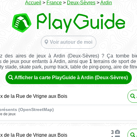
Accueil
>
France
>
Deux-Sèvres
>
Ardin
Voir autour de moi
z des aires de jeux à Ardin (Deux-Sèvres) ? Ça tombe bi
s de jeux pour enfants à Ardin, ainsi que
1
terrains de sport de 
ity stade, skate park, pump track, table de ping-pong, aire de fitnes
Afficher la carte PlayGuide à Ardin (Deux-Sèvres)
ux de la Rue de Vrigne aux Bois
présents (OpenStreetMap)
re de jeux
3
ux de la Rue de Vrigne aux Bois