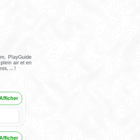
en, PlayGuide
plein air et en
s, ... !
Afficher
Afficher