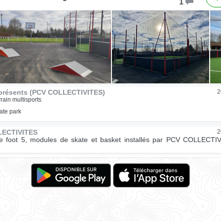
1
présents (PCV COLLECTIVITES)
2
rrain multisports
ate park
LECTIVITES
2
de foot 5, modules de skate et basket installés par PCV COLLECTI