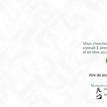
Vous cherchez
connaît
1
aire
et en libre acc
Aire de je
Modules 
te
sk