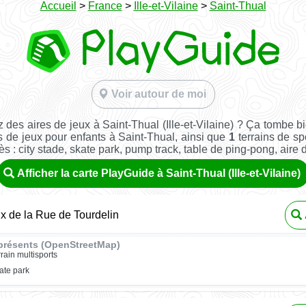
Accueil
>
France
>
Ille-et-Vilaine
>
Saint-Thual
Voir autour de moi
 des aires de jeux à Saint-Thual (Ille-et-Vilaine) ? Ça tombe b
s de jeux pour enfants à Saint-Thual, ainsi que
1
terrains de spo
ès : city stade, skate park, pump track, table de ping-pong, aire de 
Afficher la carte PlayGuide à Saint-Thual (Ille-et-Vilaine)
ux de la Rue de Tourdelin
présents (OpenStreetMap)
rrain multisports
ate park