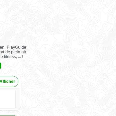
ien, PlayGuide
rt de plein air
fitness, ... !
Afficher