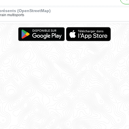
présents (OpenStreetMap)
rrain multisports