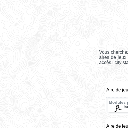
Vous cherchez
aires de jeux 
accès : city st
Aire de je
Modules 
te
Aire de jeu