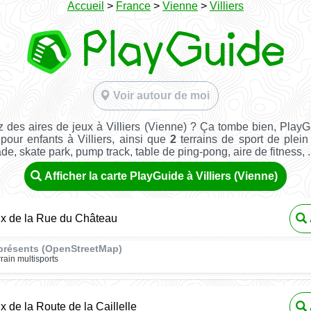
Accueil
>
France
>
Vienne
>
Villiers
Voir autour de moi
 des aires de jeux à Villiers (Vienne) ? Ça tombe bien, Play
pour enfants à Villiers, ainsi que
2
terrains de sport de plein 
ade, skate park, pump track, table de ping-pong, aire de fitness, ..
Afficher la carte PlayGuide à Villiers (Vienne)
ux de la Rue du Château
présents (OpenStreetMap)
rrain multisports
x de la Route de la Caillelle