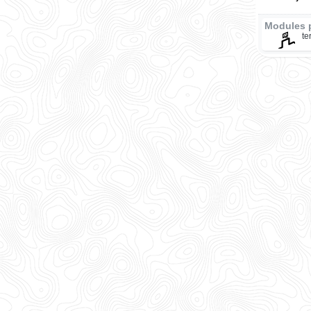
Modules 
te