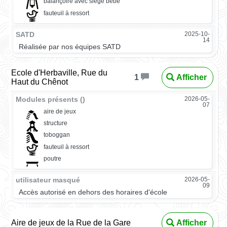
balançoire avec siège bébé
fauteuil à ressort
SATD
2025-10-
14
Réalisée par nos équipes SATD
Ecole d'Herbaville, Rue du
Afficher
1
Haut du Chênot
Modules présents ()
2026-05-
07
aire de jeux
structure
toboggan
fauteuil à ressort
poutre
utilisateur masqué
2026-05-
09
Accès autorisé en dehors des horaires d'école
Aire de jeux de la Rue de la Gare
Afficher