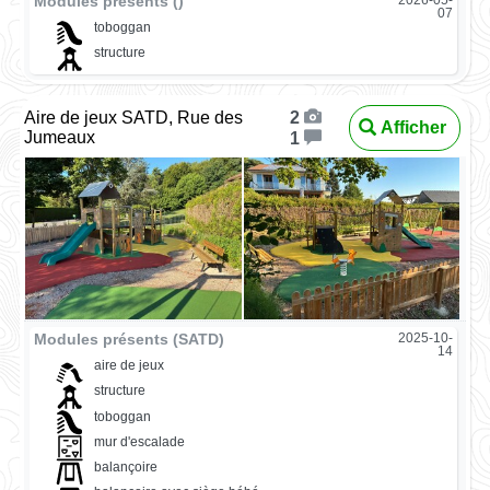
Modules présents ()
07
toboggan
structure
Aire de jeux SATD, Rue des
2
Afficher
Jumeaux
1
Modules présents (SATD)
2025-10-
14
aire de jeux
structure
toboggan
mur d'escalade
balançoire