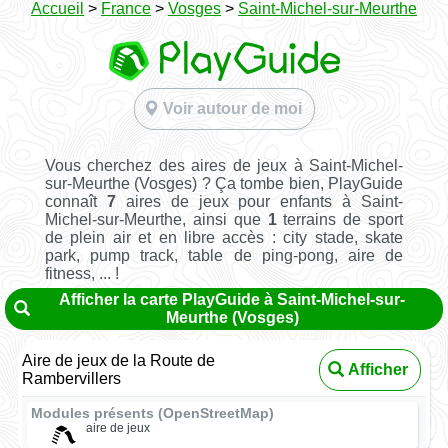
Accueil
>
France
>
Vosges
>
Saint-Michel-sur-Meurthe
Voir autour de moi
Vous cherchez des aires de jeux à Saint-Michel-
sur-Meurthe (Vosges) ? Ça tombe bien, PlayGuide
connaît
7
aires de jeux pour enfants à Saint-
Michel-sur-Meurthe, ainsi que
1
terrains de sport
de plein air et en libre accès : city stade, skate
park, pump track, table de ping-pong, aire de
fitness, ... !
Afficher la carte PlayGuide à Saint-Michel-sur-
Meurthe (Vosges)
Aire de jeux de la Route de
Afficher
Rambervillers
Modules présents (OpenStreetMap)
aire de jeux