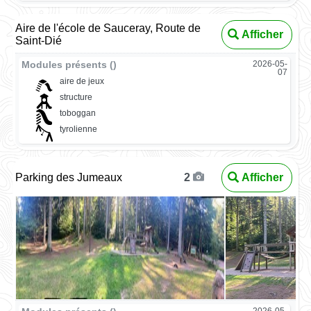
Aire de l'école de Sauceray, Route de
Afficher
Saint-Dié
Modules présents ()
2026-05-
07
aire de jeux
structure
toboggan
tyrolienne
Parking des Jumeaux
Afficher
2
2026-05-