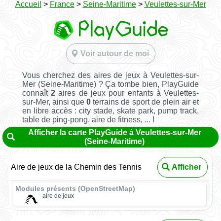
Accueil
>
France
>
Seine-Maritime
>
Veulettes-sur-Mer
Voir autour de moi
Vous cherchez des aires de jeux à Veulettes-sur-
Mer (Seine-Maritime) ? Ça tombe bien, PlayGuide
connaît
2
aires de jeux pour enfants à Veulettes-
sur-Mer, ainsi que
0
terrains de sport de plein air et
en libre accès : city stade, skate park, pump track,
table de ping-pong, aire de fitness, ... !
Afficher la carte PlayGuide à Veulettes-sur-Mer
(Seine-Maritime)
Aire de jeux de la Chemin des Tennis
Afficher
Modules présents (OpenStreetMap)
aire de jeux