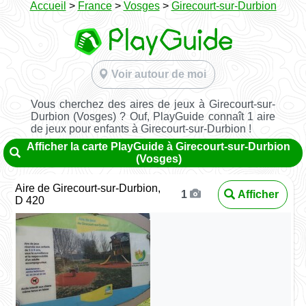
Accueil
>
France
>
Vosges
>
Girecourt-sur-Durbion
Voir autour de moi
Vous cherchez des aires de jeux à Girecourt-sur-
Durbion (Vosges) ? Ouf, PlayGuide connaît 1 aire
de jeux pour enfants à Girecourt-sur-Durbion !
Afficher la carte PlayGuide à Girecourt-sur-Durbion
(Vosges)
Aire de Girecourt-sur-Durbion,
Afficher
1
D 420