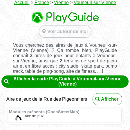
Accueil
>
France
>
Vienne
>
Vouneuil-sur-Vienne
Voir autour de moi
Vous cherchez des aires de jeux à Vouneuil-sur-
Vienne (Vienne) ? Ça tombe bien, PlayGuide
connaît
3
aires de jeux pour enfants à Vouneuil-
sur-Vienne, ainsi que
2
terrains de sport de plein
air et en libre accès : city stade, skate park, pump
track, table de ping-pong, aire de fitness, ... !
Afficher la carte PlayGuide à Vouneuil-sur-Vienne
(Vienne)
Aire de jeux de la Rue des Pigeonniers
Afficher
Modules présents (OpenStreetMap)
aire de jeux