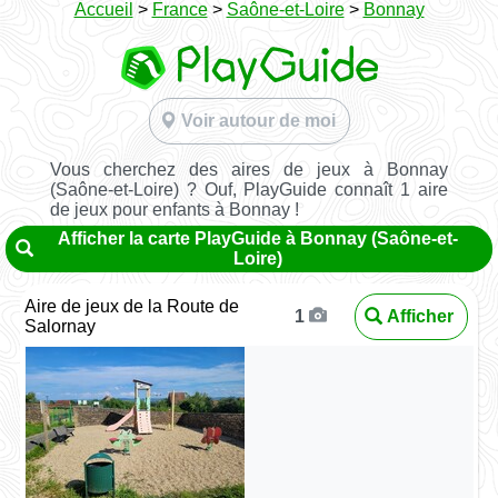
Accueil
>
France
>
Saône-et-Loire
>
Bonnay
Voir autour de moi
Vous cherchez des aires de jeux à Bonnay
(Saône-et-Loire) ? Ouf, PlayGuide connaît 1 aire
de jeux pour enfants à Bonnay !
Afficher la carte PlayGuide à Bonnay (Saône-et-
Loire)
Aire de jeux de la Route de
Afficher
1
Salornay