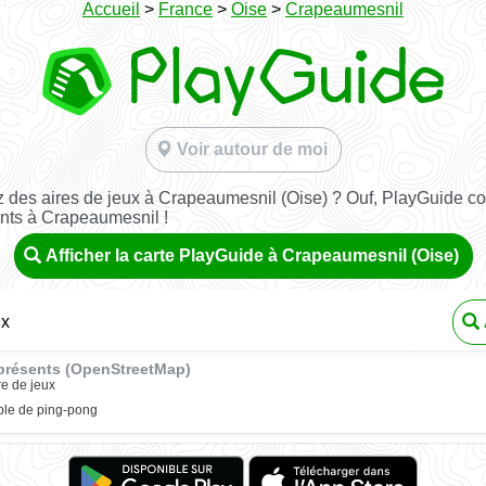
Accueil
>
France
>
Oise
>
Crapeaumesnil
Voir autour de moi
 des aires de jeux à Crapeaumesnil (Oise) ? Ouf, PlayGuide con
ants à Crapeaumesnil !
Afficher la carte PlayGuide à Crapeaumesnil (Oise)
ux
présents (OpenStreetMap)
re de jeux
ble de ping-pong