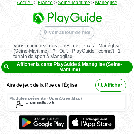
Accueil
>
France
>
Seine-Maritime
>
Manéglise
Voir autour de moi
Vous cherchez des aires de jeux à Manéglise
(Seine-Maritime) ? Ouf, PlayGuide connaît 1
terrain de sport à Manéglise !
Afficher la carte PlayGuide à Manéglise (Seine-
Maritime)
Aire de jeux de la Rue de l'Église
Afficher
Modules présents (OpenStreetMap)
terrain multisports