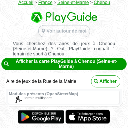
Accueil
>
France
>
Seine-et-Marne
>
Chenou
Voir autour de moi
Vous cherchez des aires de jeux à Chenou
(Seine-et-Marne) ? Ouf, PlayGuide connaît 1
terrain de sport à Chenou !
Afficher la carte PlayGuide à Chenou (Seine-et-
Marne)
Aire de jeux de la Rue de la Mairie
Afficher
Modules présents (OpenStreetMap)
terrain multisports