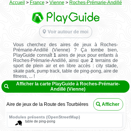
Accueil
>
France
>
Vienne
>
Roches-Prémarie-Andillé
Voir autour de moi
Vous cherchez des aires de jeux à Roches-
Prémarie-Andillé (Vienne) ? Ça tombe bien,
PlayGuide connaît
1
aires de jeux pour enfants à
Roches-Prémarie-Andillé, ainsi que
2
terrains de
sport de plein air et en libre accès : city stade,
skate park, pump track, table de ping-pong, aire de
fitness, ... !
Afficher la carte PlayGuide à Roches-Prémarie-
Andillé (Vienne)
Aire de jeux de la Route des Tourbières
Afficher
Modules présents (OpenStreetMap)
table de ping-pong