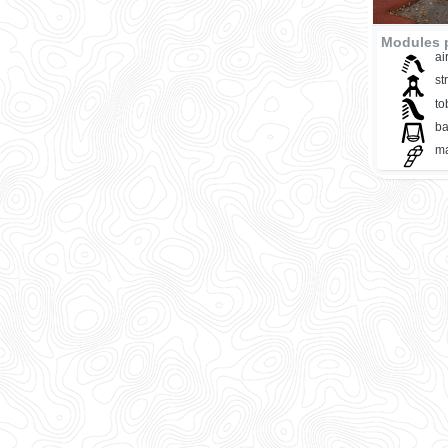
Modules p
ai
st
t
ba
ma