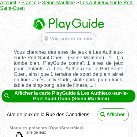
Accueil
>
France
>
Seine-Maritime
>
Les Authieux-sur-le-Port-
Saint-Ouen
Voir autour de moi
Vous cherchez des aires de jeux à Les Authieux-
sur-le-Port-Saint-Ouen (Seine-Maritime) ? Ça
tombe bien, PlayGuide connaît
1
aires de jeux
pour enfants à Les Authieux-sur-le-Port-Saint-
Ouen, ainsi que
1
terrains de sport de plein air et
en libre accès : city stade, skate park, pump track,
table de ping-pong, aire de fitness, ... !
Afficher la carte PlayGuide à Les Authieux-sur-le-
Port-Saint-Ouen (Seine-Maritime)
Aire de jeux de la Rue des Canadiens
Afficher
Modules présents (OpenStreetMap)
aire de jeux