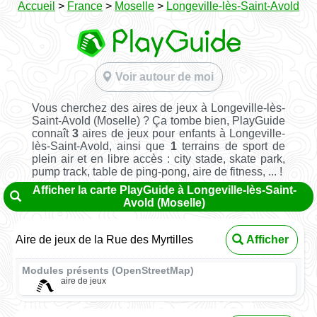
Accueil
>
France
>
Moselle
>
Longeville-lès-Saint-Avold
Voir autour de moi
Vous cherchez des aires de jeux à Longeville-lès-
Saint-Avold (Moselle) ? Ça tombe bien, PlayGuide
connaît
3
aires de jeux pour enfants à Longeville-
lès-Saint-Avold, ainsi que
1
terrains de sport de
plein air et en libre accès : city stade, skate park,
pump track, table de ping-pong, aire de fitness, ... !
Afficher la carte PlayGuide à Longeville-lès-Saint-
Avold (Moselle)
Aire de jeux de la Rue des Myrtilles
Afficher
Modules présents (OpenStreetMap)
aire de jeux