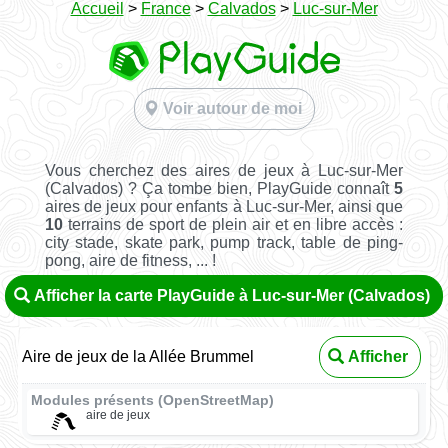
Accueil
>
France
>
Calvados
>
Luc-sur-Mer
Voir autour de moi
Vous cherchez des aires de jeux à Luc-sur-Mer
(Calvados) ? Ça tombe bien, PlayGuide connaît
5
aires de jeux pour enfants à Luc-sur-Mer, ainsi que
10
terrains de sport de plein air et en libre accès :
city stade, skate park, pump track, table de ping-
pong, aire de fitness, ... !
Afficher la carte PlayGuide à Luc-sur-Mer (Calvados)
Aire de jeux de la Allée Brummel
Afficher
Modules présents (OpenStreetMap)
aire de jeux