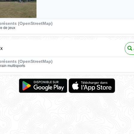
présents (OpenStreetMap)
re de jeux
ux
présents (OpenStreetMap)
rrain multisports