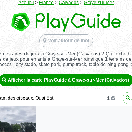
Accueil
>
France
>
Calvados
>
Graye-sur-Mer
Voir autour de moi
 des aires de jeux à Graye-sur-Mer (Calvados) ? Ça tombe b
s de jeux pour enfants à Graye-sur-Mer, ainsi que
1
terrains de
e accès : city stade, skate park, pump track, table de ping-pong, a
Afficher la carte PlayGuide à Graye-sur-Mer (Calvados)
ant des oiseaux, Quai Est
1