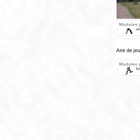
Modules 
ai
Aire de je
Modules 
te