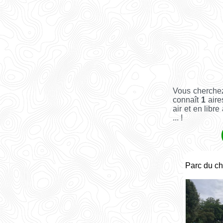
Vous cherchez
connaît
1
aire
air et en libr
... !
Parc du ch