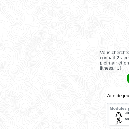
Vous cherchez
connaît
2
aire
plein air et e
fitness, ... !
Aire de je
Modules 
ai
te