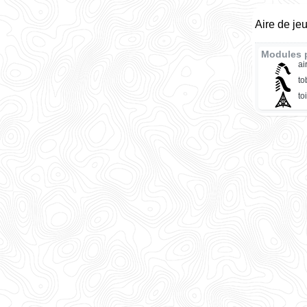
Aire de je
Modules 
ai
t
to