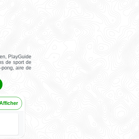
ien, PlayGuide
ns de sport de
g-pong, aire de
Afficher