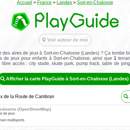
Accueil
>
France
>
Landes
>
Sort-en-Chalosse
Voir autour de moi
 des aires de jeux à Sort-en-Chalosse (Landes) ? Ça tombe b
s de jeux pour enfants à Sort-en-Chalosse, ainsi que
1
terrai
n libre accès : city stade, skate park, pump track, table de pin
Afficher la carte PlayGuide à Sort-en-Chalosse (Landes)
ux de la Route de Cambran
présents (OpenStreetMap)
re de jeux
rrain multisports