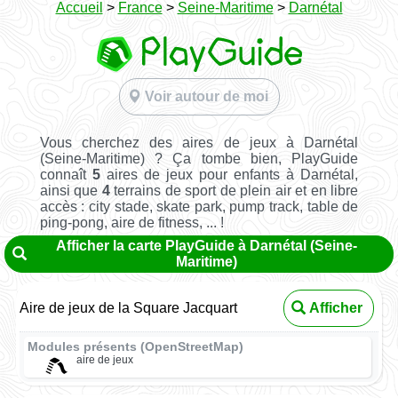
Accueil
>
France
>
Seine-Maritime
>
Darnétal
Voir autour de moi
Vous cherchez des aires de jeux à Darnétal
(Seine-Maritime) ? Ça tombe bien, PlayGuide
connaît
5
aires de jeux pour enfants à Darnétal,
ainsi que
4
terrains de sport de plein air et en libre
accès : city stade, skate park, pump track, table de
ping-pong, aire de fitness, ... !
Afficher la carte PlayGuide à Darnétal (Seine-
Maritime)
Aire de jeux de la Square Jacquart
Afficher
Modules présents (OpenStreetMap)
aire de jeux