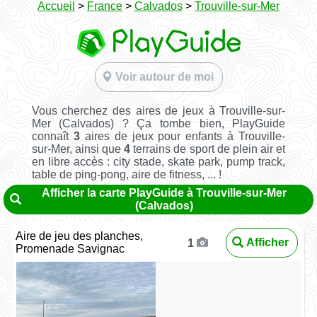
Accueil
>
France
>
Calvados
>
Trouville-sur-Mer
Voir autour de moi
Vous cherchez des aires de jeux à Trouville-sur-
Mer (Calvados) ? Ça tombe bien, PlayGuide
connaît
3
aires de jeux pour enfants à Trouville-
sur-Mer, ainsi que
4
terrains de sport de plein air et
en libre accès : city stade, skate park, pump track,
table de ping-pong, aire de fitness, ... !
Afficher la carte PlayGuide à Trouville-sur-Mer
(Calvados)
Aire de jeu des planches,
Afficher
1
Promenade Savignac