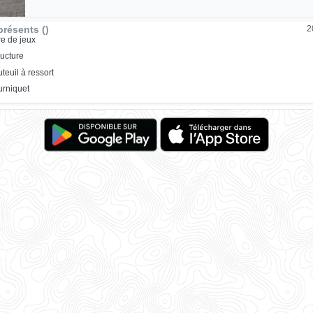
résents ()
2
re de jeux
ructure
uteuil à ressort
urniquet