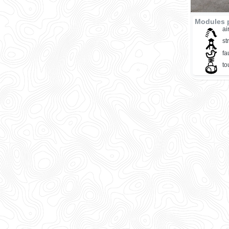
Modules p
ai
st
fa
to