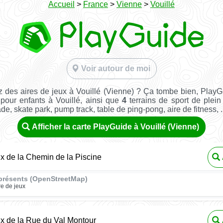
Accueil
>
France
>
Vienne
>
Vouillé
Voir autour de moi
 des aires de jeux à Vouillé (Vienne) ? Ça tombe bien, Play
 pour enfants à Vouillé, ainsi que
4
terrains de sport de plein 
ade, skate park, pump track, table de ping-pong, aire de fitness, ..
Afficher la carte PlayGuide à Vouillé (Vienne)
ux de la Chemin de la Piscine
présents (OpenStreetMap)
re de jeux
ux de la Rue du Val Montour