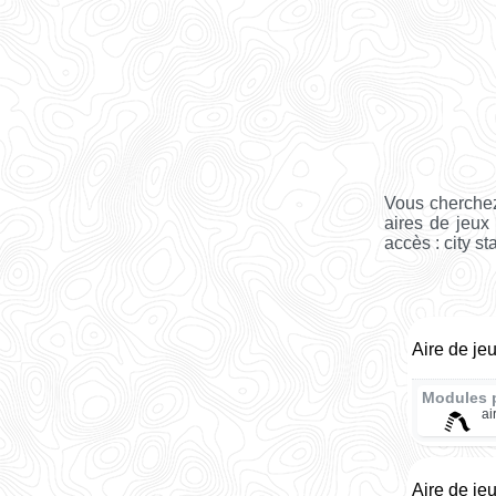
Vous cherchez
aires de jeux
accès : city st
Aire de je
Modules 
ai
Aire de je