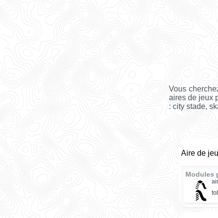
Vous cherchez
aires de jeux 
: city stade, s
Aire de je
Modules 
ai
t