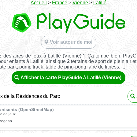
Accueil
>
France
>
Vienne
>
Latillé
Voir autour de moi
 des aires de jeux à Latillé (Vienne) ? Ça tombe bien, Play
pour enfants à Latillé, ainsi que
2
terrains de sport de plein air e
kate park, pump track, table de ping-pong, aire de fitness, ... !
Afficher la carte PlayGuide à Latillé (Vienne)
ux de la Résidences du Parc
présents (OpenStreetMap)
re de jeux
oboggan