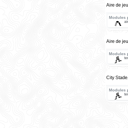
Aire de je
Modules 
ai
Aire de je
Modules 
te
City Stade
Modules 
te