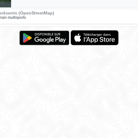
présents (OpenStreetMap)
rrain multisports