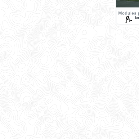
Modules 
te