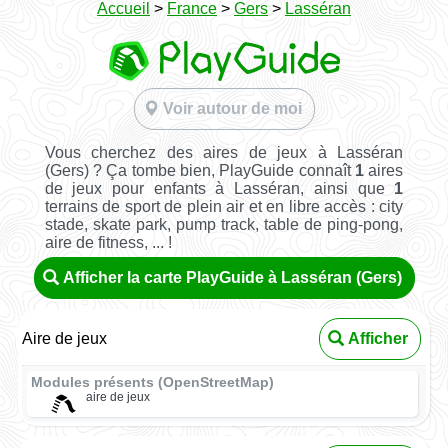
Accueil
>
France
>
Gers
>
Lasséran
Voir autour de moi
Vous cherchez des aires de jeux à Lasséran
(Gers) ? Ça tombe bien, PlayGuide connaît
1
aires
de jeux pour enfants à Lasséran, ainsi que
1
terrains de sport de plein air et en libre accès : city
stade, skate park, pump track, table de ping-pong,
aire de fitness, ... !
Afficher la carte PlayGuide à Lasséran (Gers)
Aire de jeux
Afficher
Modules présents (OpenStreetMap)
aire de jeux