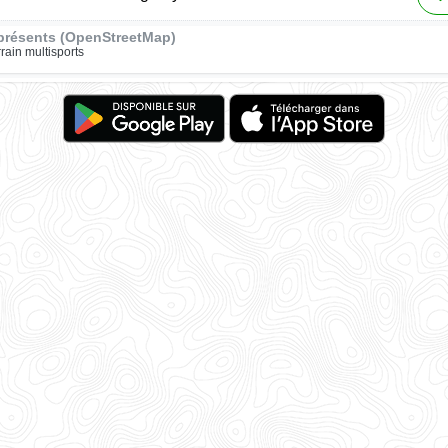
présents (OpenStreetMap)
rrain multisports