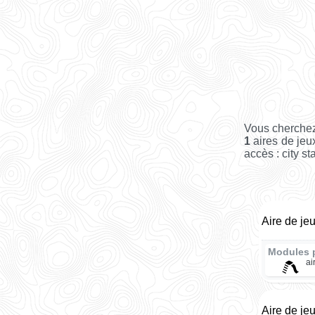
Vous cherchez
1
aires de jeu
accès : city st
Aire de je
Modules 
ai
Aire de je