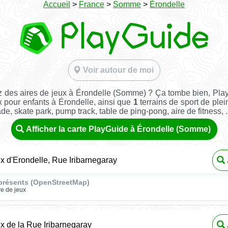
Accueil
>
France
>
Somme
>
Érondelle
Voir autour de moi
 des aires de jeux à Érondelle (Somme) ? Ça tombe bien, Pla
x pour enfants à Érondelle, ainsi que
1
terrains de sport de plein
ade, skate park, pump track, table de ping-pong, aire de fitness, ..
Afficher la carte PlayGuide à Érondelle (Somme)
ux d'Erondelle, Rue Iribarnegaray
présents (OpenStreetMap)
re de jeux
ux de la Rue Iribarnegaray