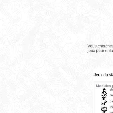
Vous cherchez
jeux pour enf
Jeux du st
Modules 
st
fa
ba
to