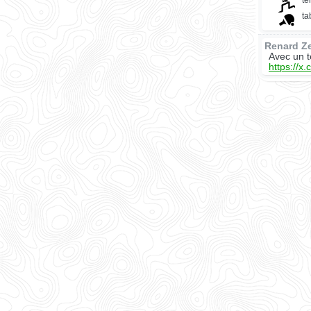
te
ta
Renard Z
Avec un t
https://