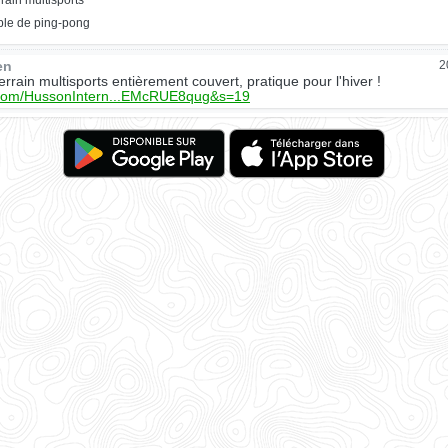
rrain multisports
ble de ping-pong
en
2
errain multisports entièrement couvert, pratique pour l'hiver !
x.com/HussonIntern...EMcRUE8qug&s=19