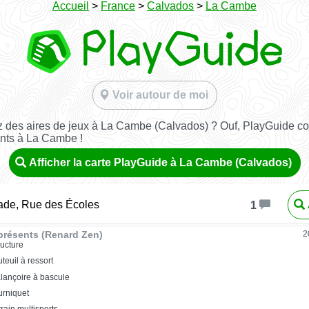
Accueil
>
France
>
Calvados
>
La Cambe
Voir autour de moi
 des aires de jeux à La Cambe (Calvados) ? Ouf, PlayGuide con
ants à La Cambe !
Afficher la carte PlayGuide à La Cambe (Calvados)
ade, Rue des Écoles
1
présents (Renard Zen)
2
ructure
uteuil à ressort
lançoire à bascule
urniquet