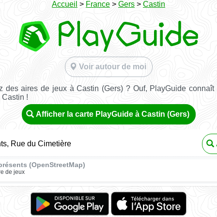
Accueil
>
France
>
Gers
>
Castin
Voir autour de moi
 des aires de jeux à Castin (Gers) ? Ouf, PlayGuide connaît 
 Castin !
Afficher la carte PlayGuide à Castin (Gers)
ts, Rue du Cimetière
présents (OpenStreetMap)
re de jeux