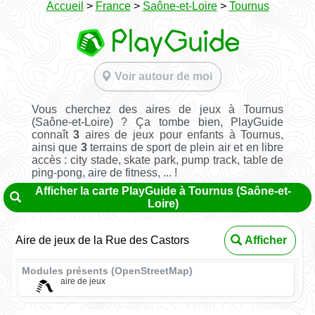
Accueil
>
France
>
Saône-et-Loire
>
Tournus
Voir autour de moi
Vous cherchez des aires de jeux à Tournus
(Saône-et-Loire) ? Ça tombe bien, PlayGuide
connaît
3
aires de jeux pour enfants à Tournus,
ainsi que
3
terrains de sport de plein air et en libre
accès : city stade, skate park, pump track, table de
ping-pong, aire de fitness, ... !
Afficher la carte PlayGuide à Tournus (Saône-et-
Loire)
Aire de jeux de la Rue des Castors
Afficher
Modules présents (OpenStreetMap)
aire de jeux