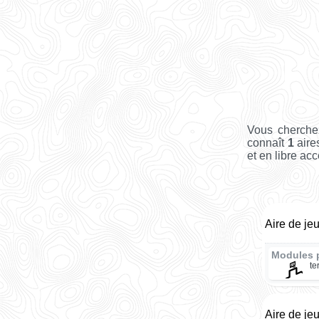
Vous cherche
connaît
1
aire
et en libre acc
Aire de je
Modules 
te
Aire de je