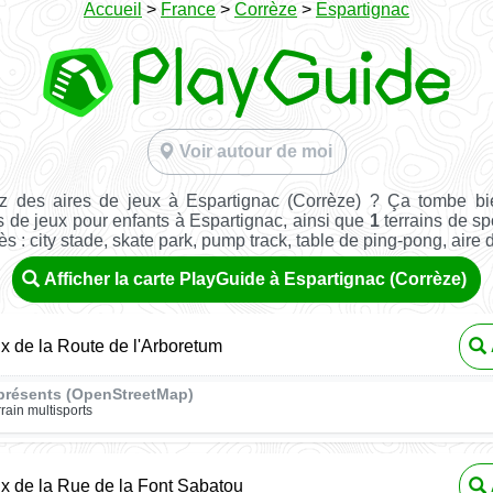
Accueil
>
France
>
Corrèze
>
Espartignac
Voir autour de moi
z des aires de jeux à Espartignac (Corrèze) ? Ça tombe bi
s de jeux pour enfants à Espartignac, ainsi que
1
terrains de spo
ès : city stade, skate park, pump track, table de ping-pong, aire de 
Afficher la carte PlayGuide à Espartignac (Corrèze)
ux de la Route de l'Arboretum
présents (OpenStreetMap)
rrain multisports
ux de la Rue de la Font Sabatou