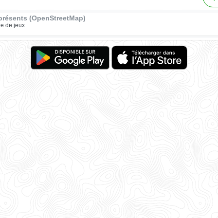
présents (OpenStreetMap)
re de jeux