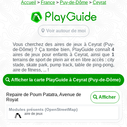
Accueil
>
France
>
Puy-de-Dôme
>
Ceyrat
Voir autour de moi
Vous cherchez des aires de jeux à Ceyrat (Puy-
de-Dôme) ? Ça tombe bien, PlayGuide connaît
4
aires de jeux pour enfants à Ceyrat, ainsi que
1
terrains de sport de plein air et en libre accès : city
stade, skate park, pump track, table de ping-pong,
aire de fitness, ... !
Afficher la carte PlayGuide à Ceyrat (Puy-de-Dôme)
Repaire de Poum Patatra, Avenue de
Afficher
Royat
Modules présents (OpenStreetMap)
aire de jeux