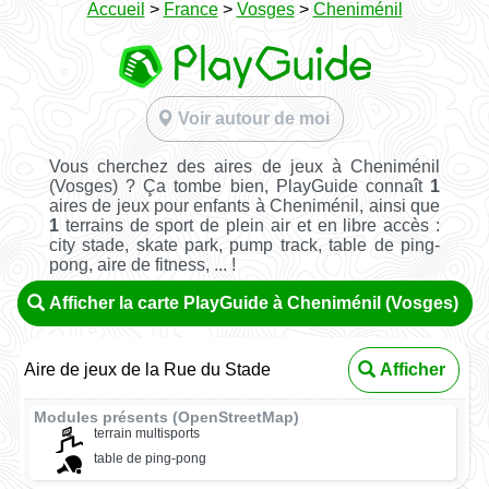
Accueil
>
France
>
Vosges
>
Cheniménil
Voir autour de moi
Vous cherchez des aires de jeux à Cheniménil
(Vosges) ? Ça tombe bien, PlayGuide connaît
1
aires de jeux pour enfants à Cheniménil, ainsi que
1
terrains de sport de plein air et en libre accès :
city stade, skate park, pump track, table de ping-
pong, aire de fitness, ... !
Afficher la carte PlayGuide à Cheniménil (Vosges)
Aire de jeux de la Rue du Stade
Afficher
Modules présents (OpenStreetMap)
terrain multisports
table de ping-pong