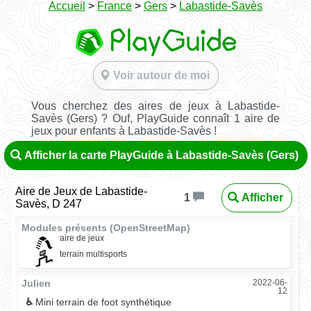
Accueil
>
France
>
Gers
>
Labastide-Savès
Voir autour de moi
Vous cherchez des aires de jeux à Labastide-
Savès (Gers) ? Ouf, PlayGuide connaît 1 aire de
jeux pour enfants à Labastide-Savès !
Afficher la carte PlayGuide à Labastide-Savès (Gers)
Aire de Jeux de Labastide-
Afficher
1
Savès, D 247
Modules présents (OpenStreetMap)
aire de jeux
terrain multisports
Julien
2022-06-
12
♿
Mini terrain de foot synthétique